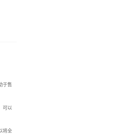
助于售
，可以
以将全