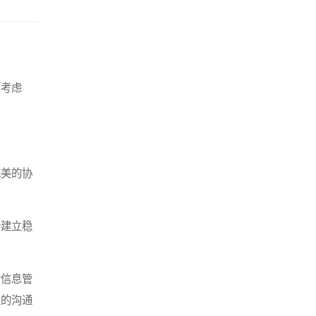
面考虑
完美的协
者建立稳
后信息管
定的沟通